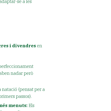
 adaptar-se a les
cres i divendres
en
perfeccionament
 saben nadar però
a natació (pensat per a
 primers passos).
 més menuts:
Els