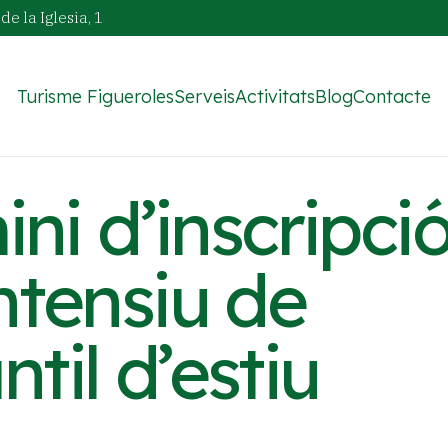
de la Iglesia, 1
Turisme Figueroles
Serveis
Activitats
Blog
Contacte
ini d’inscripci
ntensiu de
til d’estiu