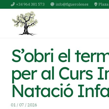
+34 964 381 573
info@figueroles.es
Plaza 
S’obri el term
per al Curs I
Natació Infan
01 / 07 / 2026