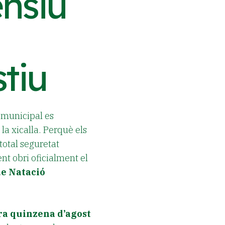
ensiu
stiu
a municipal es
la xicalla. Perquè els
otal seguretat
nt obri oficialment el
de Natació
a quinzena d’agost