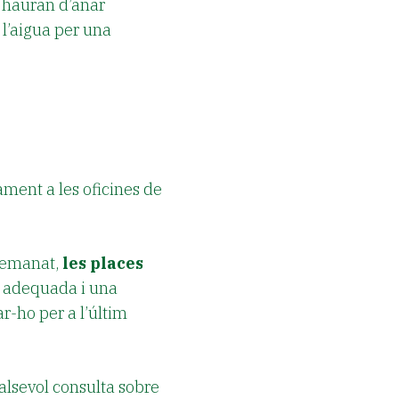
hauran d’anar
l’aigua per una
ament a les oficines de
 demanat,
les places
o adequada i una
r-ho per a l’últim
alsevol consulta sobre