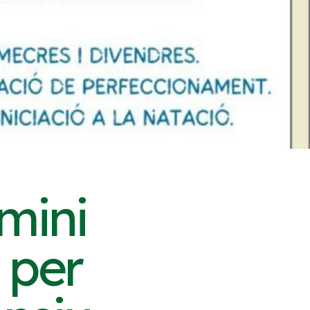
rmini
 per