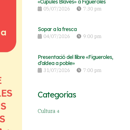
«Cúpules Blaves» a Figueroles
05/07/2026
7:30 pm
Sopar a la fresca
04/07/2026
9:00 pm
Presentació del llibre «Figueroles,
d’aldea a poble»
31/07/2026
7:00 pm
Categorías
Cultura
4