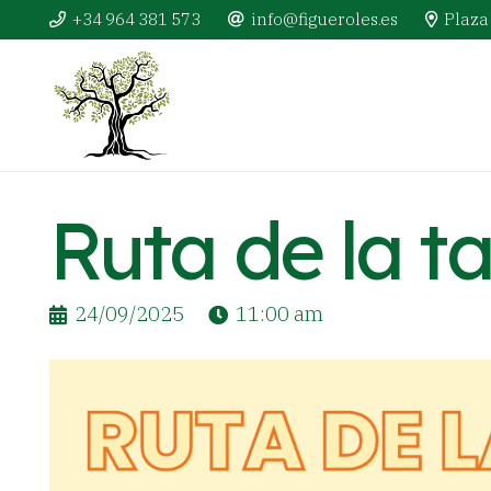
+34 964 381 573
info@figueroles.es
Plaza 
Ruta de la t
24/09/2025
11:00 am