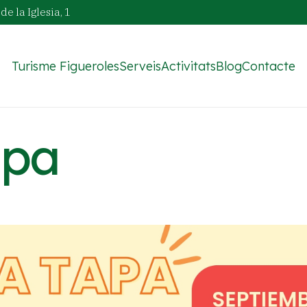
de la Iglesia, 1
Turisme Figueroles
Serveis
Activitats
Blog
Contacte
apa