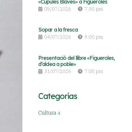
«Cúpules Blaves» a Figueroles
05/07/2026
7:30 pm
Sopar a la fresca
04/07/2026
9:00 pm
Presentació del llibre «Figueroles,
d’aldea a poble»
31/07/2026
7:00 pm
Categorías
Cultura
4