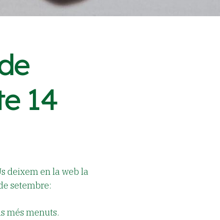
de
te 14
Us deixem en la web la
 de setembre:
ls més menuts.