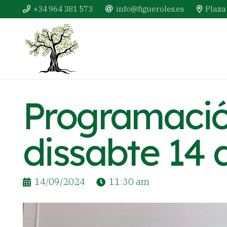
+34 964 381 573
info@figueroles.es
Plaza 
Programació
dissabte 14 
14/09/2024
11:30 am