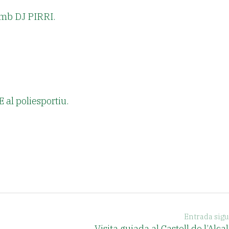
amb DJ PIRRI.
al poliesportiu.
Entrada sigu
Visita guiada al Castell de l’Alca