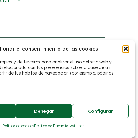
tionar el consentimiento de las cookies
ropias y de terceros para analizar el uso del sitio web y
d relacionada con tus preferencias sobre la base de un
artir de tus hábitos de navegación (por ejemplo, páginas
Denegar
Configurar
lítica de cookies
Declaración de privacidad
Política de cookies
Política de Privacitat
Avís legal