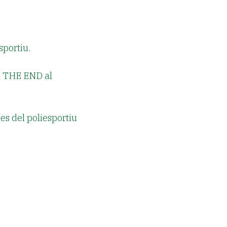
sportiu.
l THE END al
es del poliesportiu