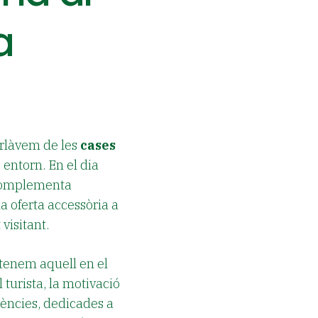
a
arlàvem de les
cases
 entorn. En el dia
 complementa
a oferta accessòria a
 visitant.
ntenem aquell en el
 turista, la motivació
riències, dedicades a