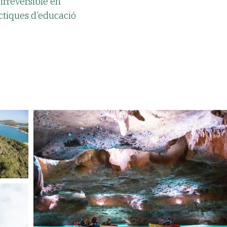
irreversible en
àctiques d’educació