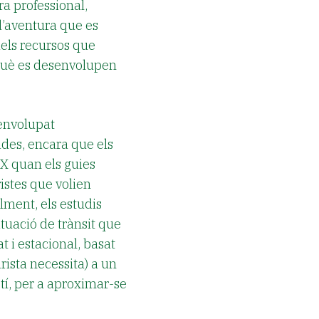
a professional,
 d’aventura que es
dels recursos que
 què es desenvolupen
senvolupat
des, encara que els
IX quan els guies
ristes que volien
lment, els estudis
tuació de trànsit que
 i estacional, basat
urista necessita) a un
tí, per a aproximar-se