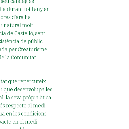
 seu catàleg és
lla durant tot l’any en
hores d’ara ha
 i natural molt
ia de Castelló, sent
sistència de públic
nada per Creaturisme
 de la Comunitat
tat que repercuteix
 i que desenvolupa les
l, la seva pròpia ètica
ós respecte al medi
ua en les condicions
acte en el medi