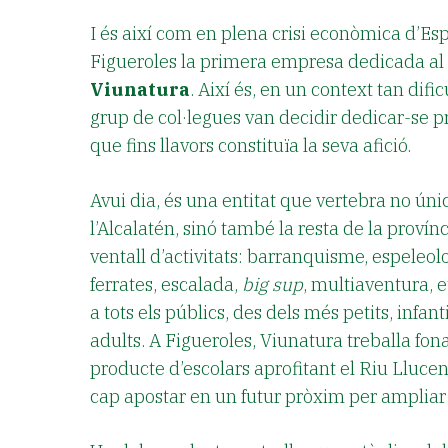
I és així com en plena crisi econòmica d’Es
Figueroles la primera empresa dedicada al 
Viunatura
. Així és, en un context tan difi
grup de col·legues van decidir dedicar-se p
que fins llavors constituïa la seva afició.
Avui dia, és una entitat que vertebra no ú
l’Alcalatén, sinó també la resta de la provín
ventall d’activitats: barranquisme, espeleolo
ferrates, escalada,
big sup
, multiaventura, e
a tots els públics, des dels més petits, infanti
adults. A Figueroles, Viunatura treballa f
producte d’escolars aprofitant el Riu Llucena
cap apostar en un futur pròxim per ampliar l