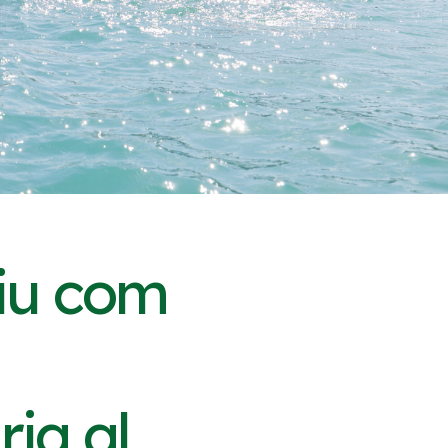
tiu com
ia al