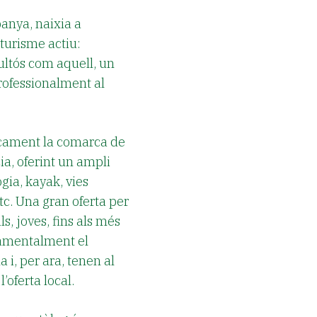
panya, naixia a
turisme actiu:
cultós com aquell, un
rofessionalment al
nicament la comarca de
cia, oferint un ampli
gia, kayak, vies
tc. Una gran oferta per
ls, joves, fins als més
onamentalment el
 i, per ara, tenen al
’oferta local.