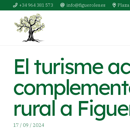
+34 964 381 573
info@figueroles.es
Plaza 
El turisme a
complementà
rural a Figue
17 / 09 / 2024