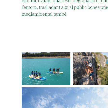
natural, evitant qualsevol degradació o mal 
l’entorn, traslladant així al públic bones pr
mediambiental també.