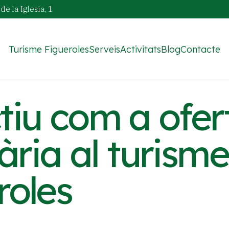
de la Iglesia, 1
Turisme Figueroles
Serveis
Activitats
Blog
Contacte
ctiu com a ofer
ria al turisme
roles