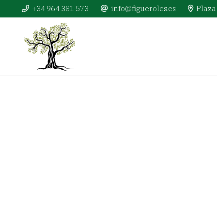
+34 964 381 573
info@figueroles.es
Plaza 