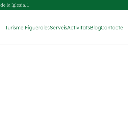
de la Iglesia, 1
Turisme Figueroles
Serveis
Activitats
Blog
Contacte