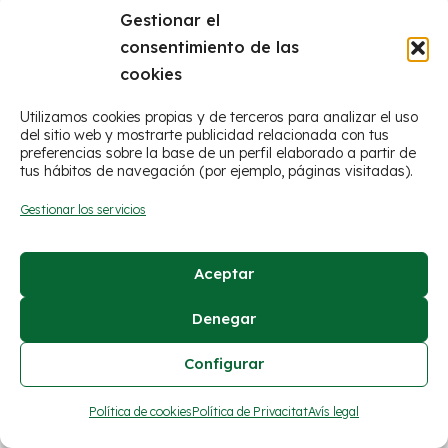
Gestionar el
consentimiento de las
cookies
Utilizamos cookies propias y de terceros para analizar el uso
del sitio web y mostrarte publicidad relacionada con tus
preferencias sobre la base de un perfil elaborado a partir de
tus hábitos de navegación (por ejemplo, páginas visitadas).
© Ayuntamiento de Figueroles
Gestionar los servicios
Avís legal
Aceptar
Política de cookies
Declaración de privacidad
Denegar
Configurar
Política de cookies
Política de Privacitat
Avís legal