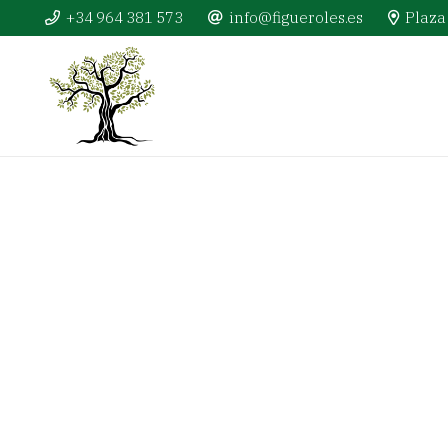
+34 964 381 573
info@figueroles.es
Plaza 