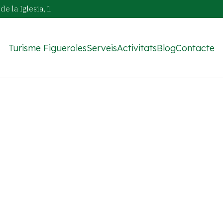
de la Iglesia, 1
Turisme Figueroles
Serveis
Activitats
Blog
Contacte