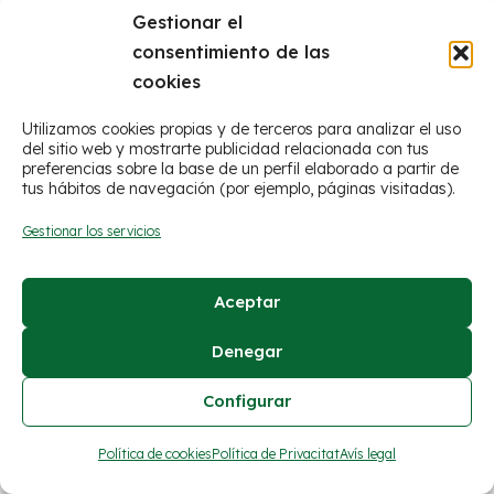
Gestionar el
consentimiento de las
cookies
Utilizamos cookies propias y de terceros para analizar el uso
del sitio web y mostrarte publicidad relacionada con tus
preferencias sobre la base de un perfil elaborado a partir de
tus hábitos de navegación (por ejemplo, páginas visitadas).
© Ayuntamiento de Figueroles
Gestionar los servicios
Avís legal
Aceptar
Política de cookies
Declaración de privacidad
Denegar
Configurar
Política de cookies
Política de Privacitat
Avís legal