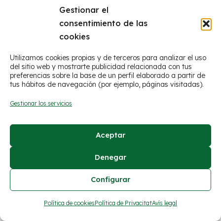
Gestionar el
consentimiento de las
cookies
Utilizamos cookies propias y de terceros para analizar el uso
del sitio web y mostrarte publicidad relacionada con tus
preferencias sobre la base de un perfil elaborado a partir de
tus hábitos de navegación (por ejemplo, páginas visitadas).
© Ayuntamiento de Figueroles
Gestionar los servicios
Avís legal
Aceptar
Política de cookies
Declaración de privacidad
Denegar
Configurar
Política de cookies
Política de Privacitat
Avís legal