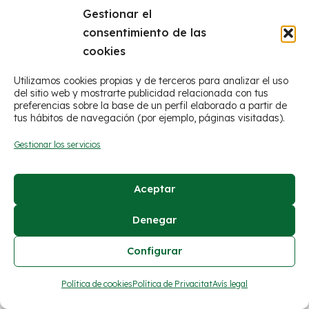
Gestionar el
consentimiento de las
cookies
Utilizamos cookies propias y de terceros para analizar el uso
del sitio web y mostrarte publicidad relacionada con tus
preferencias sobre la base de un perfil elaborado a partir de
tus hábitos de navegación (por ejemplo, páginas visitadas).
© Ayuntamiento de Figueroles
Gestionar los servicios
Avís legal
Aceptar
Política de cookies
Declaración de privacidad
Denegar
Configurar
Política de cookies
Política de Privacitat
Avís legal