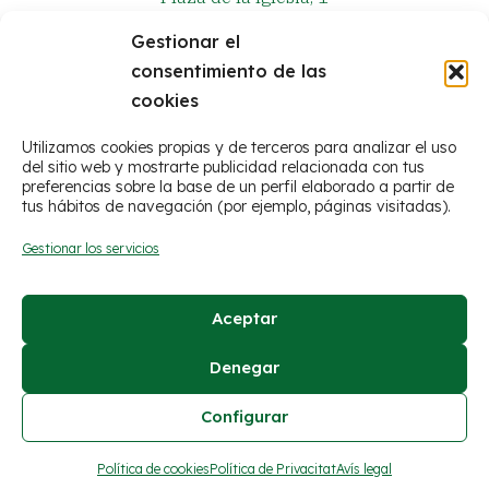
Gestionar el
consentimiento de las
+34 964 381 573
cookies
Utilizamos cookies propias y de terceros para analizar el uso
del sitio web y mostrarte publicidad relacionada con tus
preferencias sobre la base de un perfil elaborado a partir de
tus hábitos de navegación (por ejemplo, páginas visitadas).
Gestionar los servicios
Aceptar
© Ayuntamiento de Figueroles
Denegar
Avís legal
Configurar
Política de cookies
Declaración de privacidad
Política de cookies
Política de Privacitat
Avís legal