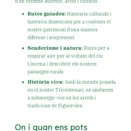
d’un turisme autèntic, actiu i cultural:
Rutes guiades:
Itineraris culturals i
històrics dissenyats per a conèixer el
nostre patrimoni d’una manera
diferent i sorprenent.
Senderisme i natura:
Rutes per a
respirar aire pur al voltant del riu
Llucena i descobrir els nostres
paisatges rurals.
Història viva:
Amb la mirada posada
en el nostre Tricentenari, us ajudarem
a submergir-vos en les arrels i
tradicions de Figueroles.
On i quan ens pots