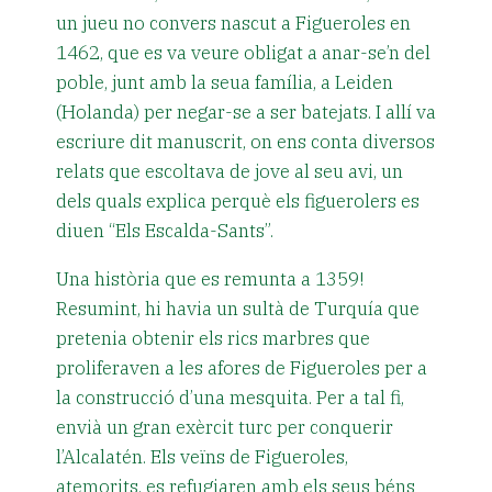
un jueu no convers nascut a Figueroles en
1462, que es va veure obligat a anar-se’n del
poble, junt amb la seua família, a Leiden
(Holanda) per negar-se a ser batejats. I allí va
escriure dit manuscrit, on ens conta diversos
relats que escoltava de jove al seu avi, un
dels quals explica perquè els figuerolers es
diuen “Els Escalda-Sants”.
Una història que es remunta a 1359!
Resumint, hi havia un sultà de Turquía que
pretenia obtenir els rics marbres que
proliferaven a les afores de Figueroles per a
la construcció d’una mesquita. Per a tal fi,
envià un gran exèrcit turc per conquerir
l’Alcalatén. Els veïns de Figueroles,
atemorits, es refugiaren amb els seus béns