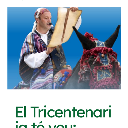
El Tricentenari
ja té veu: