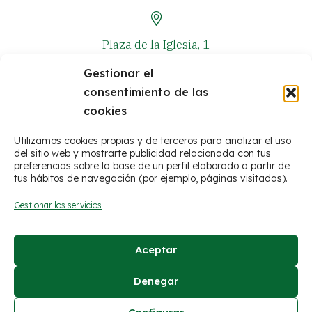
Plaza de la Iglesia, 1
Gestionar el
consentimiento de las
+34 964 381 573
cookies
Utilizamos cookies propias y de terceros para analizar el uso
del sitio web y mostrarte publicidad relacionada con tus
preferencias sobre la base de un perfil elaborado a partir de
tus hábitos de navegación (por ejemplo, páginas visitadas).
Gestionar los servicios
Aceptar
© Ayuntamiento de Figueroles
Denegar
Avís legal