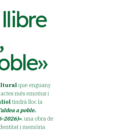
llibre
,
oble»
ltural
que enguany
s actes més emotius i
liol
tindrà lloc la
’aldea a poble.
26-2026)»
, una obra de
 identitat i memòria