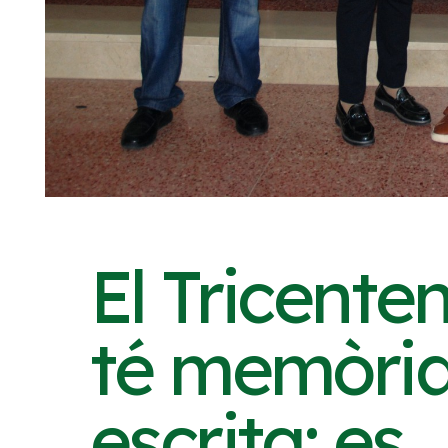
El Tricenten
té memòri
escrita: es