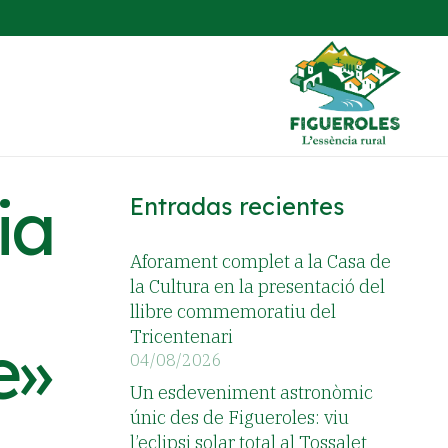
ia
Entradas recientes
Aforament complet a la Casa de
la Cultura en la presentació del
llibre commemoratiu del
Tricentenari
e»
04/08/2026
Un esdeveniment astronòmic
únic des de Figueroles: viu
l’eclipsi solar total al Tossalet