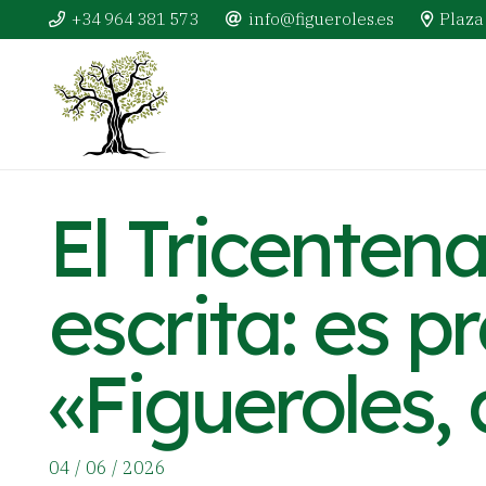
+34 964 381 573
info@figueroles.es
Plaza 
El Tricenten
escrita: es pr
«Figueroles,
04 / 06 / 2026