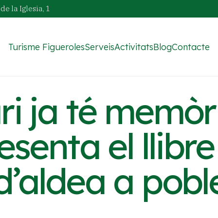
de la Iglesia, 1
Turisme Figueroles
Serveis
Activitats
Blog
Contacte
ari ja té memòr
esenta el llibre
 d’aldea a pobl