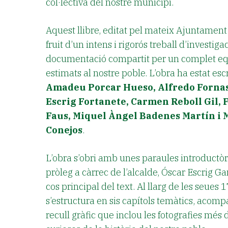
col·lectiva del nostre municipi.
Aquest llibre, editat pel mateix Ajuntament 
fruit d’un intens i rigorós treball d’investigac
documentació compartit per un complet equ
estimats al nostre poble. L’obra ha estat esc
Amadeu Porcar Hueso, Alfredo Fornas
Escrig Fortanete, Carmen Reboll Gil, 
Faus, Miquel Àngel Badenes Martín i
Conejos
.
L’obra s’obri amb unes paraules introductò
pròleg a càrrec de l’alcalde, Óscar Escrig G
cos principal del text. Al llarg de les seues 1
s’estructura en sis capítols temàtics, acom
recull gràfic que inclou les fotografies més 