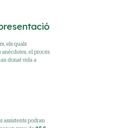
 presentació
s, els quals
s anècdotes, el procés
han donat vida a
ls assistents podran