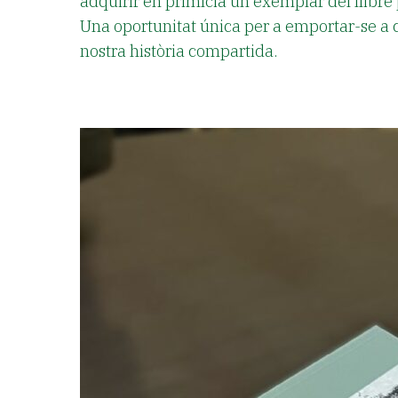
adquirir en primícia un exemplar del llibre
Una oportunitat única per a emportar-se a c
nostra història compartida.