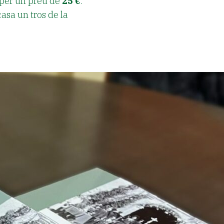
 per un preu de
25 €
.
asa un tros de la