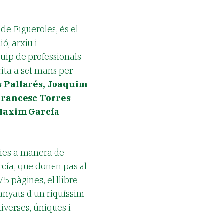
de Figueroles, és el
ió, arxiu i
ip de professionals
rita a set mans per
 Pallarés, Joaquim
Francesc Torres
 Maxim García
ries a manera de
arcía, que donen pas al
75 pàgines, el llibre
panyats d’un riquíssim
diverses, úniques i